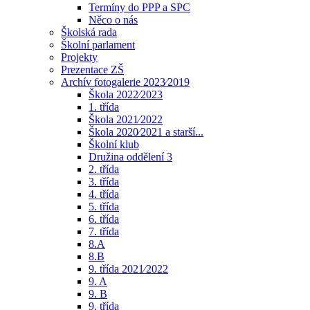
Termíny do PPP a SPC
Něco o nás
Školská rada
Školní parlament
Projekty
Prezentace ZŠ
Archív fotogalerie 2023⁄2019
Škola 2022⁄2023
1. třída
Škola 2021⁄2022
Škola 2020⁄2021 a starší...
Školní klub
Družina oddělení 3
2. třída
3. třída
4. třída
5. třída
6. třída
7. třída
8.A
8.B
9. třída 2021⁄2022
9. A
9. B
9. třída