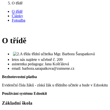
O třídě
O třídě
Články
Fotoalba
O třídě
třídní učitelka Mgr. Barbora Šarapatková
letos nás najdete v učebně č. 209
asistentka pedagoga: Jana Košťálová
email: barbora.sarapatkova@zsmsene.cz
Bezhotovostní platba
Evidenční čísla žáků - získá žák u třídního učitele a bude v Edookitu
Používání systému Edookit
Základní škola