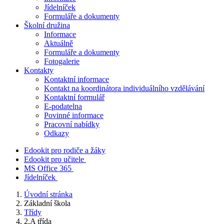
Jídelníček
Formuláře a dokumenty
Školní družina
Informace
Aktuálně
Formuláře a dokumenty
Fotogalerie
Kontakty
Kontaktní informace
Kontakt na koordinátora individuálního vzdělávání
Kontaktní formulář
E-podatelna
Povinné informace
Pracovní nabídky
Odkazy
Edookit pro rodiče a žáky
Edookit pro učitele
MS Office 365
Jídelníček
Úvodní stránka
Základní škola
Třídy
2.A třída