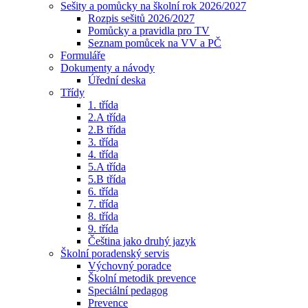
Sešity a pomůcky na školní rok 2026/2027
Rozpis sešitů 2026/2027
Pomůcky a pravidla pro TV
Seznam pomůcek na VV a PČ
Formuláře
Dokumenty a návody
Úřední deska
Třídy
1. třída
2.A třída
2.B třída
3. třída
4. třída
5.A třída
5.B třída
6. třída
7. třída
8. třída
9. třída
Čeština jako druhý jazyk
Školní poradenský servis
Výchovný poradce
Školní metodik prevence
Speciální pedagog
Prevence