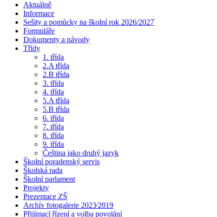
Aktuálně
Informace
Sešity a pomůcky na školní rok 2026/2027
Formuláře
Dokumenty a návody
Třídy
1. třída
2.A třída
2.B třída
3. třída
4. třída
5.A třída
5.B třída
6. třída
7. třída
8. třída
9. třída
Čeština jako druhý jazyk
Školní poradenský servis
Školská rada
Školní parlament
Projekty
Prezentace ZŠ
Archív fotogalerie 2023⁄2019
Přijímací řízení a volba povolání