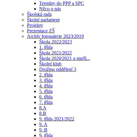
Termíny do PPP a SPC
Něco o nás
Školská rada
Školní parlament
Projekty
Prezentace ZŠ
Archív fotogalerie 2023⁄2019
Škola 2022⁄2023
1. třída
Škola 2021⁄2022
Škola 2020⁄2021 a starší...
Školní klub
Družina oddělení 3
2. třída
3. třída
4. třída
5. třída
6. třída
7. třída
8.A
8.B
9. třída 2021⁄2022
9. A
9. B
9. třída