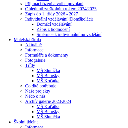
Přijímací řízení a volba povolání
Ohlédnutí za školním rokem 2024⁄2025
Zápis do 1. třídy 2026 - 2027
Individuální vzdělávání (Domškoláci)
Domácí vzdělávání
Zápis z hodnocení
Směrnice k individuálnímu vzdělání
Mateřská škola
Aktuálně
Informace
Formuláře a dokumenty
Fotogalerie
Třídy
MŠ Sluníčka
MŠ Berušky
MŠ Koťátka
Co dítě potřebuje
Naše projekty
Něco o nás
Archív galerie 2023⁄2024
MŠ Koťátka
MŠ Berušky
MŠ Sluníčka
Školní jídelna
Informace