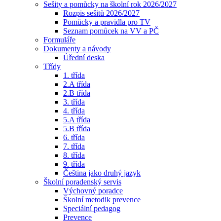
Sešity a pomůcky na školní rok 2026/2027
Rozpis sešitů 2026/2027
Pomůcky a pravidla pro TV
Seznam pomůcek na VV a PČ
Formuláře
Dokumenty a návody
Úřední deska
Třídy
1. třída
2.A třída
2.B třída
3. třída
4. třída
5.A třída
5.B třída
6. třída
7. třída
8. třída
9. třída
Čeština jako druhý jazyk
Školní poradenský servis
Výchovný poradce
Školní metodik prevence
Speciální pedagog
Prevence