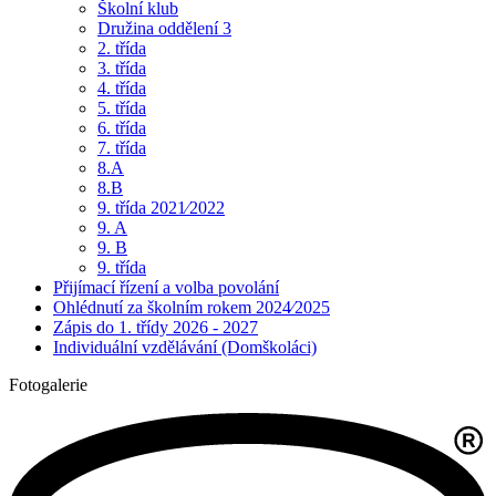
Školní klub
Družina oddělení 3
2. třída
3. třída
4. třída
5. třída
6. třída
7. třída
8.A
8.B
9. třída 2021⁄2022
9. A
9. B
9. třída
Přijímací řízení a volba povolání
Ohlédnutí za školním rokem 2024⁄2025
Zápis do 1. třídy 2026 - 2027
Individuální vzdělávání (Domškoláci)
Fotogalerie