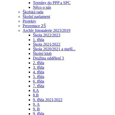
Termíny do PPP a SPC
Něco o nás
Školská rada
Školní parlament
Projekty
Prezentace ZŠ
Archív fotogalerie 2023⁄2019
Škola 2022⁄2023
1. třída
Škola 2021⁄2022
Škola 2020⁄2021 a starší...
Školní klub
Družina oddělení 3
2. třída
3. třída
4. třída
5. třída
6. třída
7. třída
8.A
8.B
9. třída 2021⁄2022
9. A
9. B
9. třída