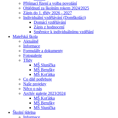
Přijímací řízení a volba povolání
Ohlédnutí za školním rokem 2024⁄2025
Zápis do 1. třídy 2026 - 2027
Individuální vzdělávání (Domškoláci)
Domácí vzdělávání
Zápis z hodnocení
Směrnice k individuálnímu vzdělání
Mateřská škola
Aktuálně
Informace
Formuláře a dokumenty
Fotogalerie
Třídy
MŠ Sluníčka
MŠ Berušky
MŠ Koťátka
Co dítě potřebuje
Naše projekty
Něco o nás
Archív galerie 2023⁄2024
MŠ Koťátka
MŠ Berušky
MŠ Sluníčka
Školní jídelna
Informace