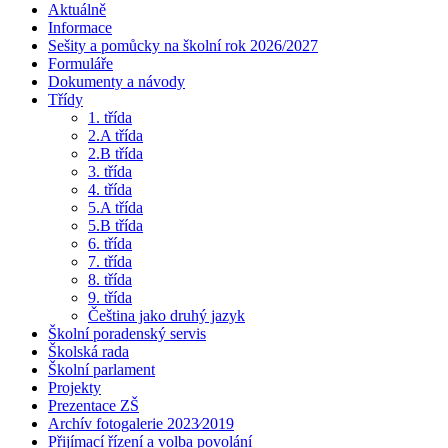
Aktuálně
Informace
Sešity a pomůcky na školní rok 2026/2027
Formuláře
Dokumenty a návody
Třídy
1. třída
2.A třída
2.B třída
3. třída
4. třída
5.A třída
5.B třída
6. třída
7. třída
8. třída
9. třída
Čeština jako druhý jazyk
Školní poradenský servis
Školská rada
Školní parlament
Projekty
Prezentace ZŠ
Archív fotogalerie 2023⁄2019
Přijímací řízení a volba povolání