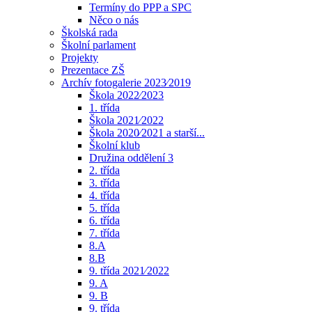
Termíny do PPP a SPC
Něco o nás
Školská rada
Školní parlament
Projekty
Prezentace ZŠ
Archív fotogalerie 2023⁄2019
Škola 2022⁄2023
1. třída
Škola 2021⁄2022
Škola 2020⁄2021 a starší...
Školní klub
Družina oddělení 3
2. třída
3. třída
4. třída
5. třída
6. třída
7. třída
8.A
8.B
9. třída 2021⁄2022
9. A
9. B
9. třída