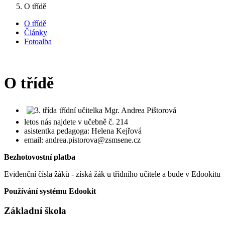
O třídě
O třídě
Články
Fotoalba
O třídě
třídní učitelka Mgr. Andrea Pištorová
letos nás najdete v učebně č. 214
asistentka pedagoga: Helena Kejřová
email: andrea.pistorova@zsmsene.cz
Bezhotovostní platba
Evidenční čísla žáků - získá žák u třídního učitele a bude v Edookitu
Používání systému Edookit
Základní škola