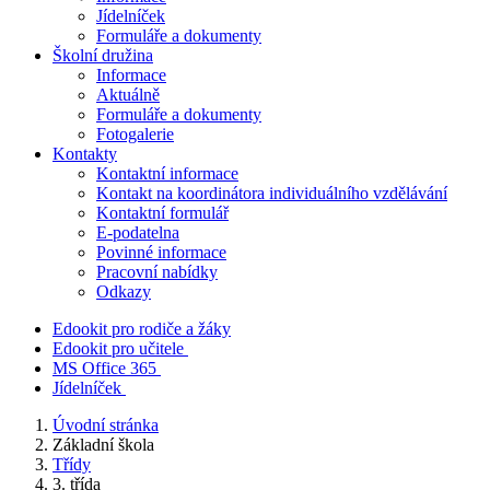
Jídelníček
Formuláře a dokumenty
Školní družina
Informace
Aktuálně
Formuláře a dokumenty
Fotogalerie
Kontakty
Kontaktní informace
Kontakt na koordinátora individuálního vzdělávání
Kontaktní formulář
E-podatelna
Povinné informace
Pracovní nabídky
Odkazy
Edookit pro rodiče a žáky
Edookit pro učitele
MS Office 365
Jídelníček
Úvodní stránka
Základní škola
Třídy
3. třída