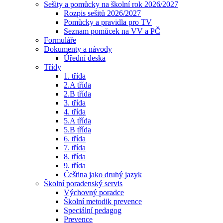
Sešity a pomůcky na školní rok 2026/2027
Rozpis sešitů 2026/2027
Pomůcky a pravidla pro TV
Seznam pomůcek na VV a PČ
Formuláře
Dokumenty a návody
Úřední deska
Třídy
1. třída
2.A třída
2.B třída
3. třída
4. třída
5.A třída
5.B třída
6. třída
7. třída
8. třída
9. třída
Čeština jako druhý jazyk
Školní poradenský servis
Výchovný poradce
Školní metodik prevence
Speciální pedagog
Prevence