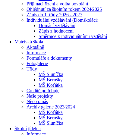
Přijímací řízení a volba povolání
Ohlédnutí za školním rokem 2024⁄2025
Zápis do 1. třídy 2026 - 2027
Individuální vzdělávání (Domškoláci)
Domácí vzdělávání
Zápis z hodnocení
Směrnice k individuálnímu vzdělání
Mateřská škola
Aktuálně
Informace
Formuláře a dokumenty
Fotogalerie
Třídy
MŠ Sluníčka
MŠ Berušky
MŠ Koťátka
Co dítě potřebuje
Naše projekty
Něco o nás
Archív galerie 2023⁄2024
MŠ Koťátka
MŠ Berušky
MŠ Sluníčka
Školní jídelna
Informace