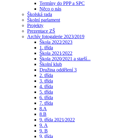
Termíny do PPP a SPC
Něco o nás
Školská rada
Školní parlament
Projekty
Prezentace ZŠ
Archív fotogalerie 2023⁄2019
Škola 2022⁄2023
1. třída
Škola 2021⁄2022
Škola 2020⁄2021 a starší...
Školní klub
Družina oddělení 3
2. třída
3. třída
4. třída
5. třída
6. třída
7. třída
8.A
8.B
9. třída 2021⁄2022
9. A
9. B
9. třída