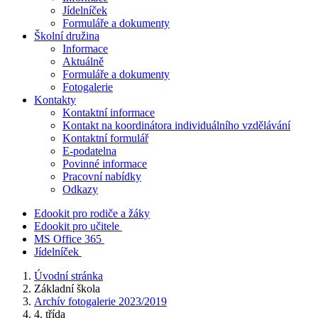
Jídelníček
Formuláře a dokumenty
Školní družina
Informace
Aktuálně
Formuláře a dokumenty
Fotogalerie
Kontakty
Kontaktní informace
Kontakt na koordinátora individuálního vzdělávání
Kontaktní formulář
E-podatelna
Povinné informace
Pracovní nabídky
Odkazy
Edookit pro rodiče a žáky
Edookit pro učitele
MS Office 365
Jídelníček
Úvodní stránka
Základní škola
Archív fotogalerie 2023/2019
4. třída