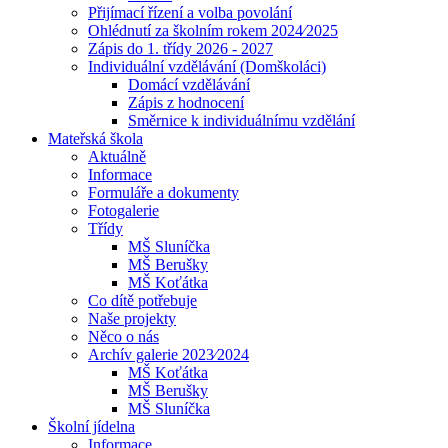
Přijímací řízení a volba povolání
Ohlédnutí za školním rokem 2024⁄2025
Zápis do 1. třídy 2026 - 2027
Individuální vzdělávání (Domškoláci)
Domácí vzdělávání
Zápis z hodnocení
Směrnice k individuálnímu vzdělání
Mateřská škola
Aktuálně
Informace
Formuláře a dokumenty
Fotogalerie
Třídy
MŠ Sluníčka
MŠ Berušky
MŠ Koťátka
Co dítě potřebuje
Naše projekty
Něco o nás
Archív galerie 2023⁄2024
MŠ Koťátka
MŠ Berušky
MŠ Sluníčka
Školní jídelna
Informace