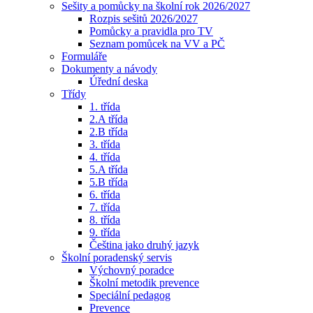
Sešity a pomůcky na školní rok 2026/2027
Rozpis sešitů 2026/2027
Pomůcky a pravidla pro TV
Seznam pomůcek na VV a PČ
Formuláře
Dokumenty a návody
Úřední deska
Třídy
1. třída
2.A třída
2.B třída
3. třída
4. třída
5.A třída
5.B třída
6. třída
7. třída
8. třída
9. třída
Čeština jako druhý jazyk
Školní poradenský servis
Výchovný poradce
Školní metodik prevence
Speciální pedagog
Prevence