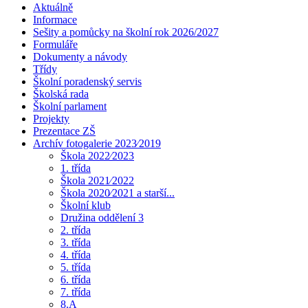
Aktuálně
Informace
Sešity a pomůcky na školní rok 2026/2027
Formuláře
Dokumenty a návody
Třídy
Školní poradenský servis
Školská rada
Školní parlament
Projekty
Prezentace ZŠ
Archív fotogalerie 2023⁄2019
Škola 2022⁄2023
1. třída
Škola 2021⁄2022
Škola 2020⁄2021 a starší...
Školní klub
Družina oddělení 3
2. třída
3. třída
4. třída
5. třída
6. třída
7. třída
8.A