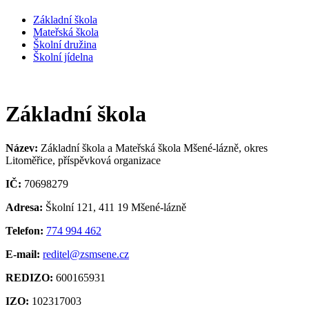
Základní škola
Mateřská škola
Školní družina
Školní jídelna
Základní škola
Název:
Základní škola a Mateřská škola Mšené-lázně, okres
Litoměřice, příspěvková organizace
IČ:
70698279
Adresa:
Školní 121, 411 19 Mšené-lázně
Telefon:
774 994 462
E-mail:
reditel@zsmsene.cz
REDIZO:
600165931
IZO:
102317003