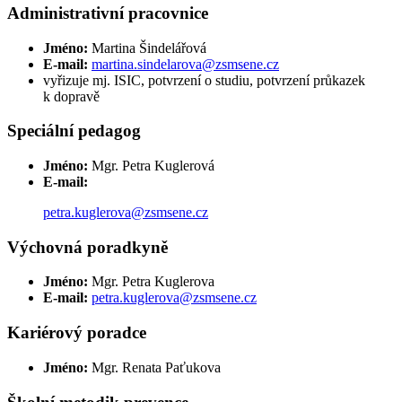
Administrativní pracovnice
Jméno:
Martina Šindelářová
E-mail:
martina.sindelarova@zsmsene.cz
vyřizuje mj. ISIC, potvrzení o studiu, potvrzení průkazek
k dopravě
Speciální pedagog
Jméno:
Mgr. Petra Kuglerová
E-mail:
petra.kuglerova@zsmsene.cz
Výchovná poradkyně
Jméno:
Mgr. Petra Kuglerova
E-mail:
petra.kuglerova@zsmsene.cz
Kariérový poradce
Jméno:
Mgr. Renata Paťukova