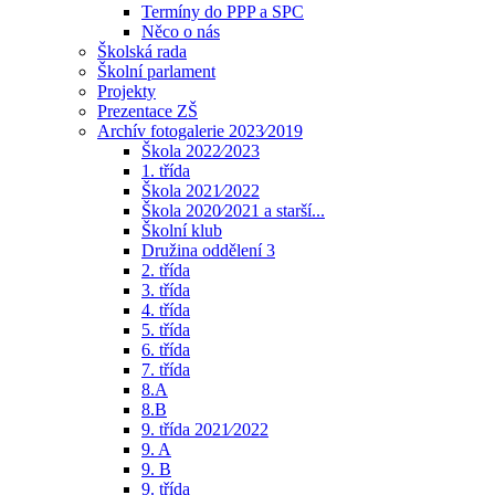
Termíny do PPP a SPC
Něco o nás
Školská rada
Školní parlament
Projekty
Prezentace ZŠ
Archív fotogalerie 2023⁄2019
Škola 2022⁄2023
1. třída
Škola 2021⁄2022
Škola 2020⁄2021 a starší...
Školní klub
Družina oddělení 3
2. třída
3. třída
4. třída
5. třída
6. třída
7. třída
8.A
8.B
9. třída 2021⁄2022
9. A
9. B
9. třída