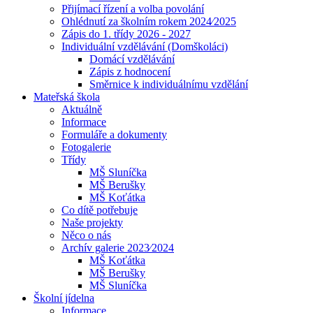
Přijímací řízení a volba povolání
Ohlédnutí za školním rokem 2024⁄2025
Zápis do 1. třídy 2026 - 2027
Individuální vzdělávání (Domškoláci)
Domácí vzdělávání
Zápis z hodnocení
Směrnice k individuálnímu vzdělání
Mateřská škola
Aktuálně
Informace
Formuláře a dokumenty
Fotogalerie
Třídy
MŠ Sluníčka
MŠ Berušky
MŠ Koťátka
Co dítě potřebuje
Naše projekty
Něco o nás
Archív galerie 2023⁄2024
MŠ Koťátka
MŠ Berušky
MŠ Sluníčka
Školní jídelna
Informace