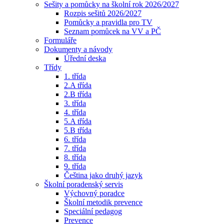
Sešity a pomůcky na školní rok 2026/2027
Rozpis sešitů 2026/2027
Pomůcky a pravidla pro TV
Seznam pomůcek na VV a PČ
Formuláře
Dokumenty a návody
Úřední deska
Třídy
1. třída
2.A třída
2.B třída
3. třída
4. třída
5.A třída
5.B třída
6. třída
7. třída
8. třída
9. třída
Čeština jako druhý jazyk
Školní poradenský servis
Výchovný poradce
Školní metodik prevence
Speciální pedagog
Prevence