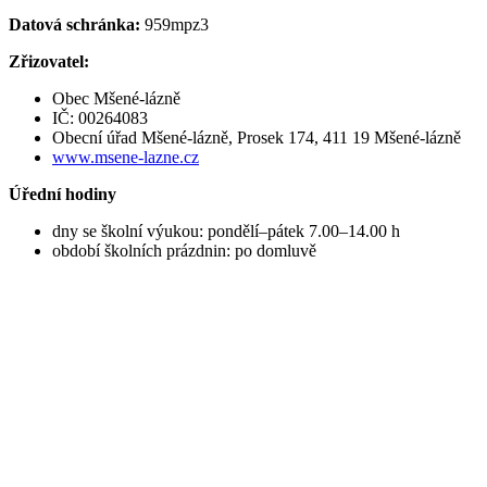
Datová schránka:
959mpz3
Zřizovatel:
Obec Mšené-lázně
IČ: 00264083
Obecní úřad Mšené-lázně, Prosek 174, 411 19 Mšené-lázně
www.msene-lazne.cz
Úřední hodiny
dny se školní výukou: pondělí–pátek 7.00–14.00 h
období školních prázdnin: po domluvě