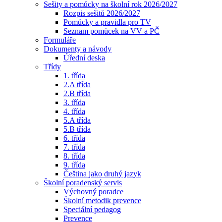
Sešity a pomůcky na školní rok 2026/2027
Rozpis sešitů 2026/2027
Pomůcky a pravidla pro TV
Seznam pomůcek na VV a PČ
Formuláře
Dokumenty a návody
Úřední deska
Třídy
1. třída
2.A třída
2.B třída
3. třída
4. třída
5.A třída
5.B třída
6. třída
7. třída
8. třída
9. třída
Čeština jako druhý jazyk
Školní poradenský servis
Výchovný poradce
Školní metodik prevence
Speciální pedagog
Prevence