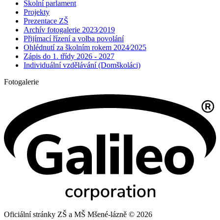
Školní parlament
Projekty
Prezentace ZŠ
Archív fotogalerie 2023⁄2019
Přijímací řízení a volba povolání
Ohlédnutí za školním rokem 2024⁄2025
Zápis do 1. třídy 2026 - 2027
Individuální vzdělávání (Domškoláci)
Fotogalerie
Oficiální stránky ZŠ a MŠ Mšené-lázně © 2026