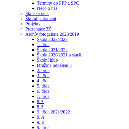
Termíny do PPP a SPC
Něco o nás
Školská rada
Školní parlament
Projekty
Prezentace ZŠ
Archív fotogalerie 2023⁄2019
Škola 2022⁄2023
1. třída
Škola 2021⁄2022
Škola 2020⁄2021 a starší...
Školní klub
Družina oddělení 3
2. třída
3. třída
4. třída
5. třída
6. třída
7. třída
8.A
8.B
9. třída 2021⁄2022
9. A
9. B
9. třída