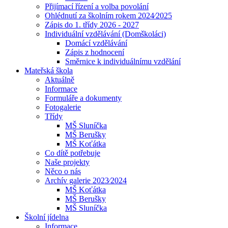
Přijímací řízení a volba povolání
Ohlédnutí za školním rokem 2024⁄2025
Zápis do 1. třídy 2026 - 2027
Individuální vzdělávání (Domškoláci)
Domácí vzdělávání
Zápis z hodnocení
Směrnice k individuálnímu vzdělání
Mateřská škola
Aktuálně
Informace
Formuláře a dokumenty
Fotogalerie
Třídy
MŠ Sluníčka
MŠ Berušky
MŠ Koťátka
Co dítě potřebuje
Naše projekty
Něco o nás
Archív galerie 2023⁄2024
MŠ Koťátka
MŠ Berušky
MŠ Sluníčka
Školní jídelna
Informace