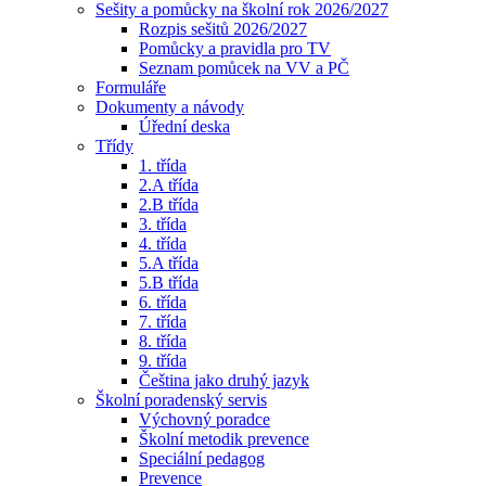
Sešity a pomůcky na školní rok 2026/2027
Rozpis sešitů 2026/2027
Pomůcky a pravidla pro TV
Seznam pomůcek na VV a PČ
Formuláře
Dokumenty a návody
Úřední deska
Třídy
1. třída
2.A třída
2.B třída
3. třída
4. třída
5.A třída
5.B třída
6. třída
7. třída
8. třída
9. třída
Čeština jako druhý jazyk
Školní poradenský servis
Výchovný poradce
Školní metodik prevence
Speciální pedagog
Prevence