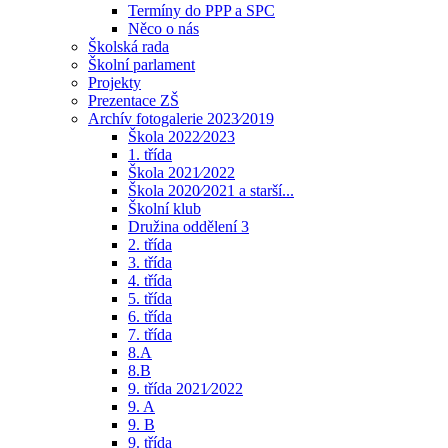
Termíny do PPP a SPC
Něco o nás
Školská rada
Školní parlament
Projekty
Prezentace ZŠ
Archív fotogalerie 2023⁄2019
Škola 2022⁄2023
1. třída
Škola 2021⁄2022
Škola 2020⁄2021 a starší...
Školní klub
Družina oddělení 3
2. třída
3. třída
4. třída
5. třída
6. třída
7. třída
8.A
8.B
9. třída 2021⁄2022
9. A
9. B
9. třída