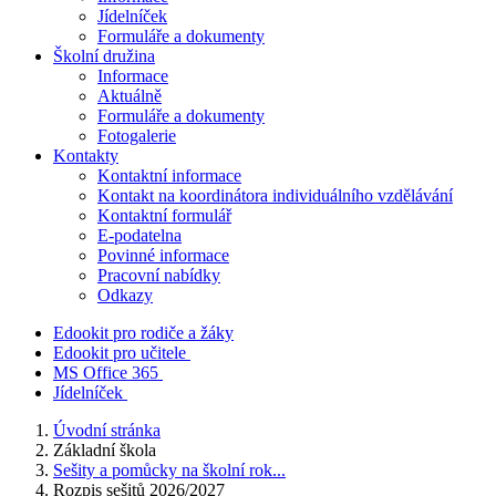
Jídelníček
Formuláře a dokumenty
Školní družina
Informace
Aktuálně
Formuláře a dokumenty
Fotogalerie
Kontakty
Kontaktní informace
Kontakt na koordinátora individuálního vzdělávání
Kontaktní formulář
E-podatelna
Povinné informace
Pracovní nabídky
Odkazy
Edookit pro rodiče a žáky
Edookit pro učitele
MS Office 365
Jídelníček
Úvodní stránka
Základní škola
Sešity a pomůcky na školní rok...
Rozpis sešitů 2026/2027