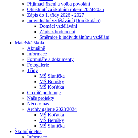
Přijímací řízení a volba povolání
Ohlédnutí za školním rokem 2024⁄2025
Zápis do 1. třídy 2026 - 2027
Individuální vzdělávání (Domškoláci)
Domácí vzdělávání
Zápis z hodnocení
Směrnice k individuálnímu vzdělání
Mateřská škola
Aktuálně
Informace
Formuláře a dokumenty
Fotogalerie
Třídy
MŠ Sluníčka
MŠ Berušky
MŠ Koťátka
Co dítě potřebuje
Naše projekty
Něco o nás
Archív galerie 2023⁄2024
MŠ Koťátka
MŠ Berušky
MŠ Sluníčka
Školní jídelna
Informace