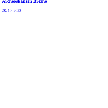
Archeoskanzen Březno
28. 10. 2023
4. třída
28. 10. 2023
2.třída
28. 10. 2023
2019-2020
28. 10. 2023
první stránka
předchozí stránka
1