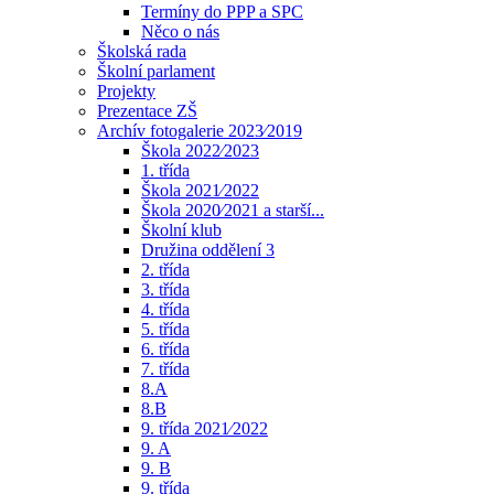
Termíny do PPP a SPC
Něco o nás
Školská rada
Školní parlament
Projekty
Prezentace ZŠ
Archív fotogalerie 2023⁄2019
Škola 2022⁄2023
1. třída
Škola 2021⁄2022
Škola 2020⁄2021 a starší...
Školní klub
Družina oddělení 3
2. třída
3. třída
4. třída
5. třída
6. třída
7. třída
8.A
8.B
9. třída 2021⁄2022
9. A
9. B
9. třída