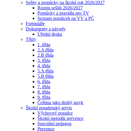
Sešity a pomůcky na školní rok 2026/2027
Rozpis sešitů 2026/2027
Pomůcky a pravidla pro TV
Seznam pomůcek na VV a PČ
Formuláře
Dokumenty a návody
Úřední deska
Třídy
1. třída
2.A třída
2.B třída
3. třída
4. třída
5.A třída
5.B třída
6. třída
7. třída
8. třída
9. třída
Čeština jako druhý jazyk
Školní poradenský servis
Výchovný poradce
Školní metodik prevence
Speciální pedagog
Prevence