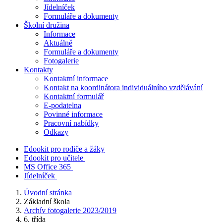
Jídelníček
Formuláře a dokumenty
Školní družina
Informace
Aktuálně
Formuláře a dokumenty
Fotogalerie
Kontakty
Kontaktní informace
Kontakt na koordinátora individuálního vzdělávání
Kontaktní formulář
E-podatelna
Povinné informace
Pracovní nabídky
Odkazy
Edookit pro rodiče a žáky
Edookit pro učitele
MS Office 365
Jídelníček
Úvodní stránka
Základní škola
Archív fotogalerie 2023/2019
6. třída