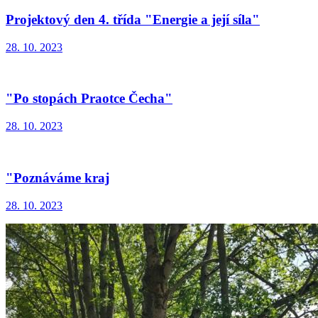
Projektový den 4. třída "Energie a její síla"
28. 10. 2023
"Po stopách Praotce Čecha"
28. 10. 2023
"Poznáváme kraj
28. 10. 2023