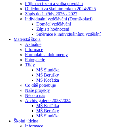
Přijímací řízení a volba povolání
Ohlédnutí za školním rokem 2024⁄2025
Zápis do 1. třídy 2026 - 2027
Individuální vzdělávání (Domškoláci)
Domácí vzdělávání
Zápis z hodnocení
Směrnice k individuálnímu vzdělání
Mateřská škola
Aktuálně
Informace
Formuláře a dokumenty
Fotogalerie
Třídy
MŠ Sluníčka
MŠ Berušky
MŠ Koťátka
Co dítě potřebuje
Naše projekty
Něco o nás
Archív galerie 2023⁄2024
MŠ Koťátka
MŠ Berušky
MŠ Sluníčka
Školní jídelna
Informace