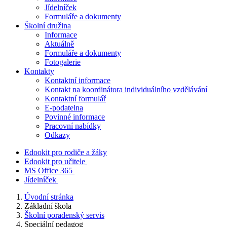
Jídelníček
Formuláře a dokumenty
Školní družina
Informace
Aktuálně
Formuláře a dokumenty
Fotogalerie
Kontakty
Kontaktní informace
Kontakt na koordinátora individuálního vzdělávání
Kontaktní formulář
E-podatelna
Povinné informace
Pracovní nabídky
Odkazy
Edookit pro rodiče a žáky
Edookit pro učitele
MS Office 365
Jídelníček
Úvodní stránka
Základní škola
Školní poradenský servis
Speciální pedagog