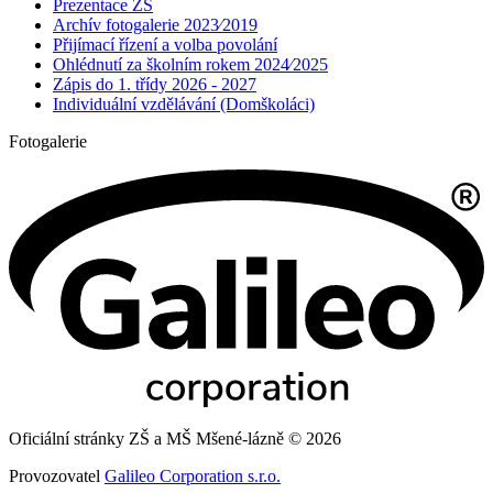
Prezentace ZŠ
Archív fotogalerie 2023⁄2019
Přijímací řízení a volba povolání
Ohlédnutí za školním rokem 2024⁄2025
Zápis do 1. třídy 2026 - 2027
Individuální vzdělávání (Domškoláci)
Fotogalerie
Oficiální stránky ZŠ a MŠ Mšené-lázně © 2026
Provozovatel
Galileo Corporation s.r.o.