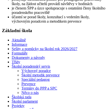
školy, na žádost učitelů provádí návštěvy v hodinách
je členem ŠPP a úzce spolupracuje s ostatními členy školního
poradenského pracoviště
účastní se porad školy, konzultací s vedením školy,
výchovným poradcem a metodikem prevence
Základní škola
Aktuálně
Informace
Sešity a pomůcky na školní rok 2026/2027
Formuláře
Dokumenty a návody
Třídy
Školní poradenský servis
Výchovný poradce
Školní metodik prevence
Speciální pedagog
Prevence
Termíny do PPP a SPC
Něco o nás
Školská rada
Školní parlament
Projekty