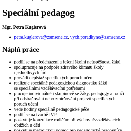
Speciální pedagog
Mgr. Petra Kuglerová
petra.kuglerova@zsmsene.cz
,
vych.poradkyne@zsmsene.cz
Náplň práce
podílí se na předcházení a řešení školní neúspěšnosti žáků
spolupracuje na podpoře zdravého klimatu školy
i jednotlivých tříd
provádí depistáž specifických poruch učení
realizuje speciálně pedagogickou diagnostiku žáků
se speciálními vzdělávacími potřebami
pracuje individuálně i skupinově se žáky, pedagogy a rodiči
při odstraňování nebo zmírňování projevů specifických
poruch učení
vede hodiny speciálně pedagogické péče
podílí se na tvorbě IVP
poskytuje konzultace rodičům při výchovně-vzdělávacích
obtížích u dětí
poskytuje metodickou pomoc pro pedagogické pracovníky