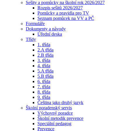
Sešity a pomůcky na školní rok 2026/2027
Rozpis sešitů 2026/2027
Pomůcky a pravidla pro TV
Seznam pomůcek na VV a PČ
Formuláře
Dokumenty a návody
Úřední deska
Třídy
1. třída
2.A třída
2.B třída
3. třída
4. třída
5.A třída
5.B třída
6. třída
7. třída
8. třída
9. třída
Čeština jako druhý jazyk
Školní poradenský servis
Výchovný poradce
Školní metodik prevence
Speciální pedagog
Prevence