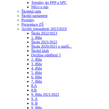
Termíny do PPP a SPC
Něco o nás
Školská rada
Školní parlament
Projekty
Prezentace ZŠ
Archív fotogalerie 2023⁄2019
Škola 2022⁄2023
1. třída
Škola 2021⁄2022
Škola 2020⁄2021 a starší...
Školní klub
Družina oddělení 3
2. třída
3. třída
4. třída
5. třída
6. třída
7. třída
8.A
8.B
9. třída 2021⁄2022
9. A
9. B
9. třída