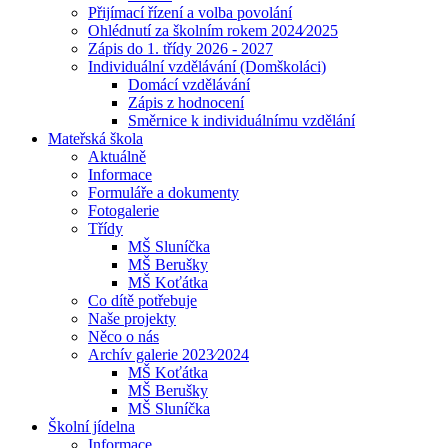
Přijímací řízení a volba povolání
Ohlédnutí za školním rokem 2024⁄2025
Zápis do 1. třídy 2026 - 2027
Individuální vzdělávání (Domškoláci)
Domácí vzdělávání
Zápis z hodnocení
Směrnice k individuálnímu vzdělání
Mateřská škola
Aktuálně
Informace
Formuláře a dokumenty
Fotogalerie
Třídy
MŠ Sluníčka
MŠ Berušky
MŠ Koťátka
Co dítě potřebuje
Naše projekty
Něco o nás
Archív galerie 2023⁄2024
MŠ Koťátka
MŠ Berušky
MŠ Sluníčka
Školní jídelna
Informace