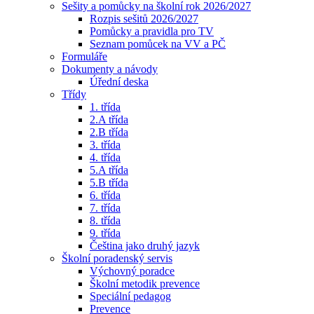
Sešity a pomůcky na školní rok 2026/2027
Rozpis sešitů 2026/2027
Pomůcky a pravidla pro TV
Seznam pomůcek na VV a PČ
Formuláře
Dokumenty a návody
Úřední deska
Třídy
1. třída
2.A třída
2.B třída
3. třída
4. třída
5.A třída
5.B třída
6. třída
7. třída
8. třída
9. třída
Čeština jako druhý jazyk
Školní poradenský servis
Výchovný poradce
Školní metodik prevence
Speciální pedagog
Prevence