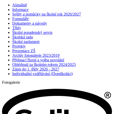
Aktuálně
Informace
Sešity a pomůcky na školní rok 2026/2027
Formuláře
Dokumenty a návody
Třídy
Školní poradenský servis
Školská rada
Školní parlament
Projekty
Prezentace ZŠ
Archív fotogalerie 2023⁄2019
Přijímací řízení a volba povolání
Ohlédnutí za školním rokem 2024⁄2025
Zápis do 1. třídy 2026 - 2027
Individuální vzdělávání (Domškoláci)
Fotogalerie