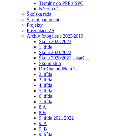
Termíny do PPP a SPC
Něco o nás
Školská rada
Školní parlament
Projekty
Prezentace ZŠ
Archív fotogalerie 2023⁄2019
Škola 2022⁄2023
1. třída
Škola 2021⁄2022
Škola 2020⁄2021 a starší...
Školní klub
Družina oddělení 3
2. třída
3. třída
4. třída
5. třída
6. třída
7. třída
8.A
8.B
9. třída 2021⁄2022
9. A
9. B
9. třída