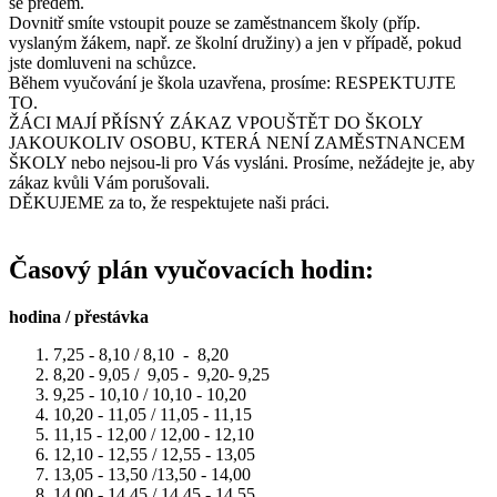
se předem.
Dovnitř smíte vstoupit pouze se zaměstnancem školy (příp.
vyslaným žákem, např. ze školní družiny) a jen v případě, pokud
jste domluveni na schůzce.
Během vyučování je škola uzavřena, prosíme: RESPEKTUJTE
TO.
ŽÁCI MAJÍ PŘÍSNÝ ZÁKAZ VPOUŠTĚT DO ŠKOLY
JAKOUKOLIV OSOBU, KTERÁ NENÍ ZAMĚSTNANCEM
ŠKOLY nebo nejsou-li pro Vás vysláni. Prosíme, nežádejte je, aby
zákaz kvůli Vám porušovali.
DĚKUJEME za to, že respektujete naši práci.
Časový plán vyučovacích hodin:
hodina / přestávka
7,25 - 8,10 / 8,10 - 8,20
8,20 - 9,05 / 9,05 - 9,20- 9,25
9,25 - 10,10 / 10,10 - 10,20
10,20 - 11,05 / 11,05 - 11,15
11,15 - 12,00 / 12,00 - 12,10
12,10 - 12,55 / 12,55 - 13,05
13,05 - 13,50 /13,50 - 14,00
14,00 - 14,45 / 14,45 - 14,55