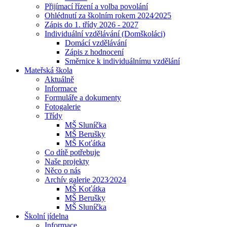
Přijímací řízení a volba povolání
Ohlédnutí za školním rokem 2024⁄2025
Zápis do 1. třídy 2026 - 2027
Individuální vzdělávání (Domškoláci)
Domácí vzdělávání
Zápis z hodnocení
Směrnice k individuálnímu vzdělání
Mateřská škola
Aktuálně
Informace
Formuláře a dokumenty
Fotogalerie
Třídy
MŠ Sluníčka
MŠ Berušky
MŠ Koťátka
Co dítě potřebuje
Naše projekty
Něco o nás
Archív galerie 2023⁄2024
MŠ Koťátka
MŠ Berušky
MŠ Sluníčka
Školní jídelna
Informace