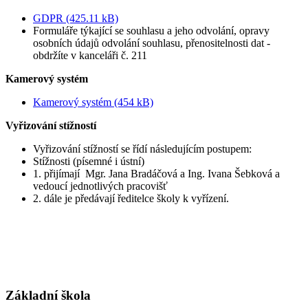
GDPR (425.11 kB)
Formuláře týkající se souhlasu a jeho odvolání, opravy
osobních údajů odvolání souhlasu, přenositelnosti dat -
obdržíte v kanceláři č. 211
Kamerový systém
Kamerový systém (454 kB)
Vyřizování stížností
Vyřizování stížností se řídí následujícím postupem:
Stížnosti (písemné i ústní)
1. přijímají Mgr. Jana Bradáčová a Ing. Ivana Šebková a
vedoucí jednotlivých pracovišť
2. dále je předávají ředitelce školy k vyřízení.
Základní škola