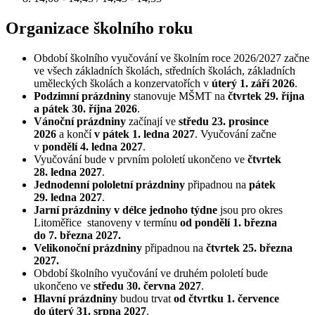
Organizace školního roku
Období školního vyučování ve školním roce 2026/2027 začne
ve všech základních školách, středních školách, základních
uměleckých školách a konzervatořích v
úterý 1. září 2026
.
Podzimní prázdniny
stanovuje MŠMT na
čtvrtek 29. října
a pátek 30. října 2026
.
Vánoční prázdniny
začínají ve
středu 23. prosince
2026
a končí
v pátek 1. ledna 2027
. Vyučování začne
v
pondělí 4. ledna 2027
.
Vyučování bude v prvním pololetí ukončeno ve
čtvrtek
28. ledna 2027
.
Jednodenní pololetní prázdniny
připadnou na
pátek
29. ledna 2027
.
Jarní prázdniny v délce jednoho týdne
jsou pro okres
Litoměřice stanoveny v termínu
od pondělí 1. března
do 7. března 2027.
Velikonoční prázdniny
připadnou na
čtvrtek 25. března
2027.
Období školního vyučování ve druhém pololetí bude
ukončeno ve
středu 30. června 2027
.
Hlavní prázdniny
budou trvat
od čtvrtku 1. července
do úterý 31. srpna 2027
.