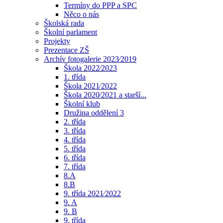
Termíny do PPP a SPC
Něco o nás
Školská rada
Školní parlament
Projekty
Prezentace ZŠ
Archív fotogalerie 2023⁄2019
Škola 2022⁄2023
1. třída
Škola 2021⁄2022
Škola 2020⁄2021 a starší...
Školní klub
Družina oddělení 3
2. třída
3. třída
4. třída
5. třída
6. třída
7. třída
8.A
8.B
9. třída 2021⁄2022
9. A
9. B
9. třída