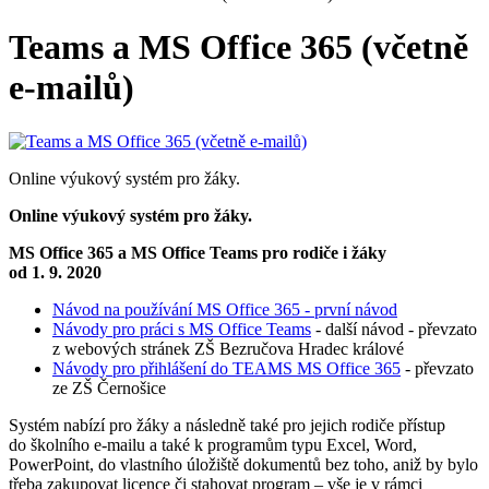
Teams a MS Office 365 (včetně
e-mailů)
Online výukový systém pro žáky.
Online výukový systém pro žáky.
MS Office 365 a MS Office Teams pro rodiče i žáky
od 1. 9. 2020
Návod na používání MS Office 365 - první návod
Návody pro práci s MS Office Teams
- další návod - převzato
z webových stránek ZŠ Bezručova Hradec králové
Návody pro přihlášení do TEAMS MS Office 365
- převzato
ze ZŠ Černošice
Systém nabízí pro žáky a následně také pro jejich rodiče přístup
do školního e-mailu a také k programům typu Excel, Word,
PowerPoint, do vlastního úložiště dokumentů bez toho, aniž by bylo
třeba zakupovat licence či stahovat program – vše je v rámci