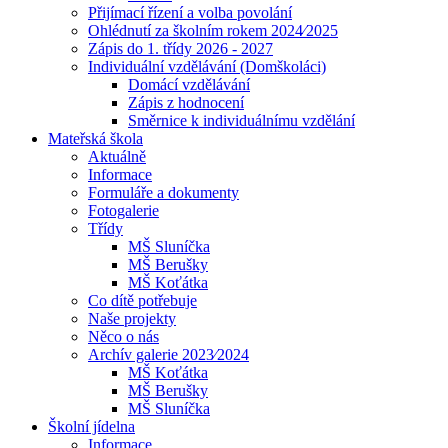
Přijímací řízení a volba povolání
Ohlédnutí za školním rokem 2024⁄2025
Zápis do 1. třídy 2026 - 2027
Individuální vzdělávání (Domškoláci)
Domácí vzdělávání
Zápis z hodnocení
Směrnice k individuálnímu vzdělání
Mateřská škola
Aktuálně
Informace
Formuláře a dokumenty
Fotogalerie
Třídy
MŠ Sluníčka
MŠ Berušky
MŠ Koťátka
Co dítě potřebuje
Naše projekty
Něco o nás
Archív galerie 2023⁄2024
MŠ Koťátka
MŠ Berušky
MŠ Sluníčka
Školní jídelna
Informace