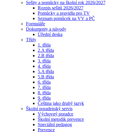
Sešity a pomůcky na školní rok 2026/2027
Rozpis sešitů 2026/2027
Pomůcky a pravidla pro TV
Seznam pomůcek na VV a PČ
Formuláře
Dokumenty a návody
Úřední deska
Třídy
1. třída
2.A třída
2.B třída
3. třída
4. třída
5.A třída
5.B třída
6. třída
7. třída
8. třída
9. třída
Čeština jako druhý jazyk
Školní poradenský servis
Výchovný poradce
Školní metodik prevence
Speciální pedagog
Prevence