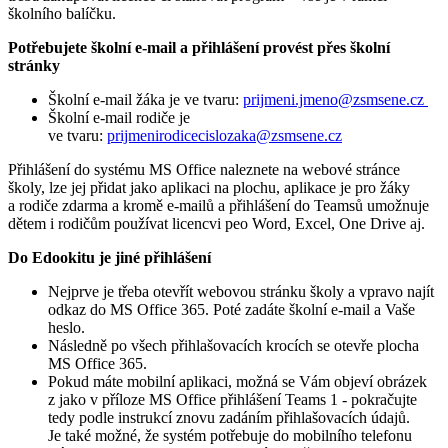
školního balíčku.
Potřebujete školní e-mail a přihlášení provést přes školní
stránky
Školní e-mail žáka je ve tvaru:
prijmeni.jmeno@zsmsene.cz
Školní e-mail rodiče je
ve tvaru:
prijmenirodicecislozaka@zsmsene.cz
Přihlášení do systému MS Office naleznete na webové stránce
školy, lze jej přidat jako aplikaci na plochu, aplikace je pro žáky
a rodiče zdarma a kromě e-mailů a přihlášení do Teamsů umožnuje
dětem i rodičům používat licencvi peo Word, Excel, One Drive aj.
Do Edookitu je jiné přihlášení
Nejprve je třeba otevřít webovou stránku školy a vpravo najít
odkaz do MS Office 365. Poté zadáte školní e-mail a Vaše
heslo.
Následně po všech přihlašovacích krocích se otevře plocha
MS Office 365.
Pokud máte mobilní aplikaci, možná se Vám objeví obrázek
z jako v příloze MS Office přihlášení Teams 1 - pokračujte
tedy podle instrukcí znovu zadáním přihlašovacích údajů.
Je také možné, že systém potřebuje do mobilního telefonu