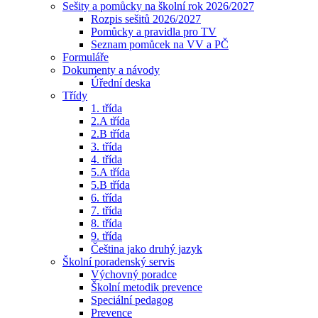
Sešity a pomůcky na školní rok 2026/2027
Rozpis sešitů 2026/2027
Pomůcky a pravidla pro TV
Seznam pomůcek na VV a PČ
Formuláře
Dokumenty a návody
Úřední deska
Třídy
1. třída
2.A třída
2.B třída
3. třída
4. třída
5.A třída
5.B třída
6. třída
7. třída
8. třída
9. třída
Čeština jako druhý jazyk
Školní poradenský servis
Výchovný poradce
Školní metodik prevence
Speciální pedagog
Prevence