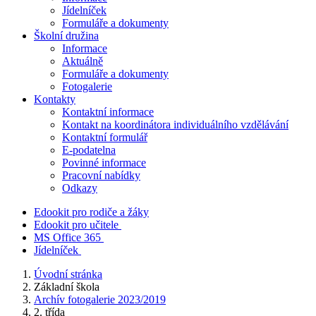
Jídelníček
Formuláře a dokumenty
Školní družina
Informace
Aktuálně
Formuláře a dokumenty
Fotogalerie
Kontakty
Kontaktní informace
Kontakt na koordinátora individuálního vzdělávání
Kontaktní formulář
E-podatelna
Povinné informace
Pracovní nabídky
Odkazy
Edookit pro rodiče a žáky
Edookit pro učitele
MS Office 365
Jídelníček
Úvodní stránka
Základní škola
Archív fotogalerie 2023/2019
2. třída