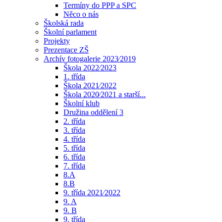
Termíny do PPP a SPC
Něco o nás
Školská rada
Školní parlament
Projekty
Prezentace ZŠ
Archív fotogalerie 2023⁄2019
Škola 2022⁄2023
1. třída
Škola 2021⁄2022
Škola 2020⁄2021 a starší...
Školní klub
Družina oddělení 3
2. třída
3. třída
4. třída
5. třída
6. třída
7. třída
8.A
8.B
9. třída 2021⁄2022
9. A
9. B
9. třída