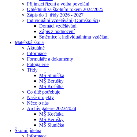
Přijímací řízení a volba povolání
Ohlédnutí za školním rokem 2024⁄2025
Zápis do 1. třídy 2026 - 2027
Individuální vzdělávání (Domškoláci)
Domácí vzdělávání
Zápis z hodnocení
Směrnice k individuálnímu vzdělání
Mateřská škola
Aktuálně
Informace
Formuláře a dokumenty
Fotogalerie
Třídy
MŠ Sluníčka
MŠ Berušky
MŠ Koťátka
Co dítě potřebuje
Naše projekty
Něco o nás
Archív galerie 2023⁄2024
MŠ Koťátka
MŠ Berušky
MŠ Sluníčka
Školní jídelna
Informace