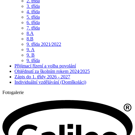
2. třída
3. třída
4. třída
5. třída
6. třída
7. třída
8.A
8.B
9. třída 2021⁄2022
9. A
9. B
9. třída
Přijímací řízení a volba povolání
Ohlédnutí za školním rokem 2024⁄2025
Zápis do 1. třídy 2026 - 2027
Individuální vzdělávání (Domškoláci)
Fotogalerie