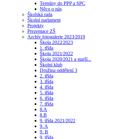
Termíny do PPP a SPC
Něco o nás
Školská rada
Školní parlament
Projekty
Prezentace ZŠ
Archív fotogalerie 2023⁄2019
Škola 2022⁄2023
1. třída
Škola 2021⁄2022
Škola 2020⁄2021 a starší...
Školní klub
Družina oddělení 3
2. třída
3. třída
4. třída
5. třída
6. třída
7. třída
8.A
8.B
9. třída 2021⁄2022
9. A
9. B
9. třída