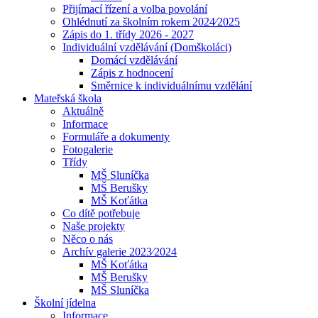
Přijímací řízení a volba povolání
Ohlédnutí za školním rokem 2024⁄2025
Zápis do 1. třídy 2026 - 2027
Individuální vzdělávání (Domškoláci)
Domácí vzdělávání
Zápis z hodnocení
Směrnice k individuálnímu vzdělání
Mateřská škola
Aktuálně
Informace
Formuláře a dokumenty
Fotogalerie
Třídy
MŠ Sluníčka
MŠ Berušky
MŠ Koťátka
Co dítě potřebuje
Naše projekty
Něco o nás
Archív galerie 2023⁄2024
MŠ Koťátka
MŠ Berušky
MŠ Sluníčka
Školní jídelna
Informace