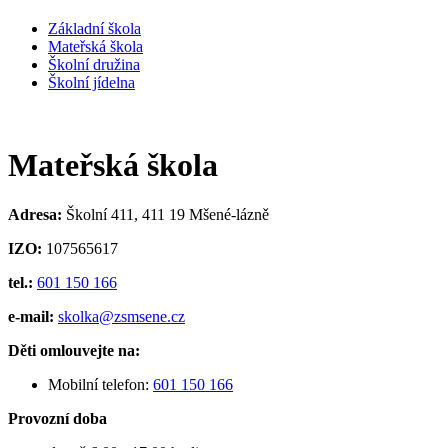
Základní škola
Mateřská škola
Školní družina
Školní jídelna
Mateřská škola
Adresa:
Školní 411, 411 19 Mšené-lázně
IZO:
107565617
tel.:
601 150 166
e-mail:
skolka
@zsmsene.cz
Děti omlouvejte na:
Mobilní telefon:
601 150 166
Provozní doba