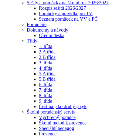
Sešity a pomůcky na školní rok 2026/2027
Rozpis sešitů 2026/2027
Pomůcky a pravidla pro TV
Seznam pomůcek na VV a PČ
Formuláře
Dokumenty a návody
Úřední deska
Třídy
1. třída
2.A třída
2.B třída
3. třída
4. třída
5.A třída
5.B třída
6. třída
7. třída
8. třída
9. třída
Čeština jako druhý jazyk
Školní poradenský servis
Výchovný poradce
Školní metodik prevence
Speciální pedagog
Prevence