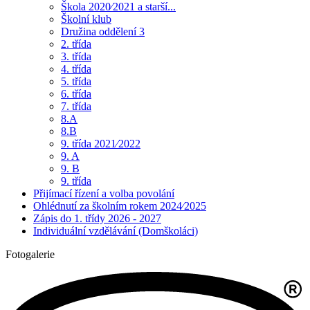
Škola 2020⁄2021 a starší...
Školní klub
Družina oddělení 3
2. třída
3. třída
4. třída
5. třída
6. třída
7. třída
8.A
8.B
9. třída 2021⁄2022
9. A
9. B
9. třída
Přijímací řízení a volba povolání
Ohlédnutí za školním rokem 2024⁄2025
Zápis do 1. třídy 2026 - 2027
Individuální vzdělávání (Domškoláci)
Fotogalerie