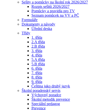
Sešity a pomůcky na školní rok 2026/2027
Rozpis sešitů 2026/2027
Pomůcky a pravidla pro TV
Seznam pomůcek na VV a PČ
Formuláře
Dokumenty a návody
Úřední deska
Třídy
1. třída
2.A třída
2.B třída
3. třída
4. třída
5.A třída
5.B třída
6. třída
7. třída
8. třída
9. třída
Čeština jako druhý jazyk
Školní poradenský servis
Výchovný poradce
Školní metodik prevence
Speciální pedagog
Prevence