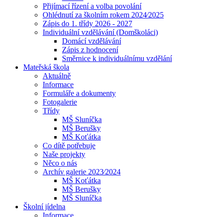
Přijímací řízení a volba povolání
Ohlédnutí za školním rokem 2024⁄2025
Zápis do 1. třídy 2026 - 2027
Individuální vzdělávání (Domškoláci)
Domácí vzdělávání
Zápis z hodnocení
Směrnice k individuálnímu vzdělání
Mateřská škola
Aktuálně
Informace
Formuláře a dokumenty
Fotogalerie
Třídy
MŠ Sluníčka
MŠ Berušky
MŠ Koťátka
Co dítě potřebuje
Naše projekty
Něco o nás
Archív galerie 2023⁄2024
MŠ Koťátka
MŠ Berušky
MŠ Sluníčka
Školní jídelna
Informace