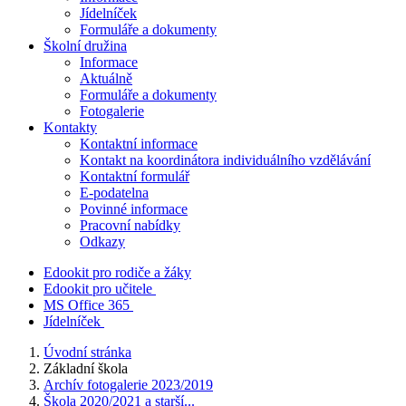
Jídelníček
Formuláře a dokumenty
Školní družina
Informace
Aktuálně
Formuláře a dokumenty
Fotogalerie
Kontakty
Kontaktní informace
Kontakt na koordinátora individuálního vzdělávání
Kontaktní formulář
E-podatelna
Povinné informace
Pracovní nabídky
Odkazy
Edookit pro rodiče a žáky
Edookit pro učitele
MS Office 365
Jídelníček
Úvodní stránka
Základní škola
Archív fotogalerie 2023/2019
Škola 2020/2021 a starší...