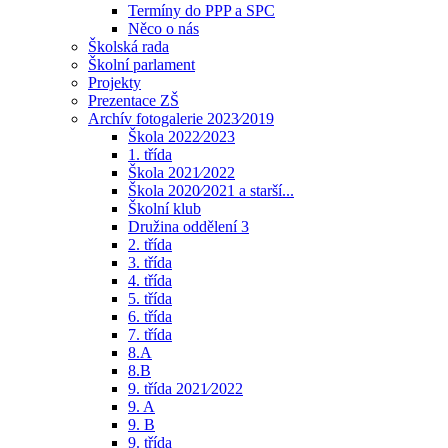
Termíny do PPP a SPC
Něco o nás
Školská rada
Školní parlament
Projekty
Prezentace ZŠ
Archív fotogalerie 2023⁄2019
Škola 2022⁄2023
1. třída
Škola 2021⁄2022
Škola 2020⁄2021 a starší...
Školní klub
Družina oddělení 3
2. třída
3. třída
4. třída
5. třída
6. třída
7. třída
8.A
8.B
9. třída 2021⁄2022
9. A
9. B
9. třída