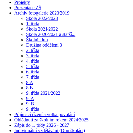
Projekty
Prezentace ZŠ
Archív fotogalerie 2023⁄2019
Škola 2022⁄2023
1. třída
Škola 2021⁄2022
Škola 2020⁄2021 a starší...
Školní klub
Družina oddělení 3
2. třída
3. třída
4. třída
5. třída
6. třída
7. třída
8.A
8.B
9. třída 2021⁄2022
9. A
9. B
9. třída
Přijímací řízení a volba povolání
Ohlédnutí za školním rokem 2024⁄2025
Zápis do 1. třídy 2026 - 2027
Individuální vzdělávání (Domškoláci)