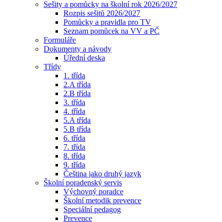
Sešity a pomůcky na školní rok 2026/2027
Rozpis sešitů 2026/2027
Pomůcky a pravidla pro TV
Seznam pomůcek na VV a PČ
Formuláře
Dokumenty a návody
Úřední deska
Třídy
1. třída
2.A třída
2.B třída
3. třída
4. třída
5.A třída
5.B třída
6. třída
7. třída
8. třída
9. třída
Čeština jako druhý jazyk
Školní poradenský servis
Výchovný poradce
Školní metodik prevence
Speciální pedagog
Prevence