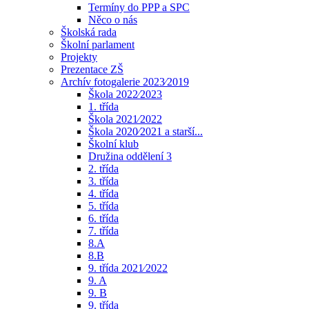
Termíny do PPP a SPC
Něco o nás
Školská rada
Školní parlament
Projekty
Prezentace ZŠ
Archív fotogalerie 2023⁄2019
Škola 2022⁄2023
1. třída
Škola 2021⁄2022
Škola 2020⁄2021 a starší...
Školní klub
Družina oddělení 3
2. třída
3. třída
4. třída
5. třída
6. třída
7. třída
8.A
8.B
9. třída 2021⁄2022
9. A
9. B
9. třída