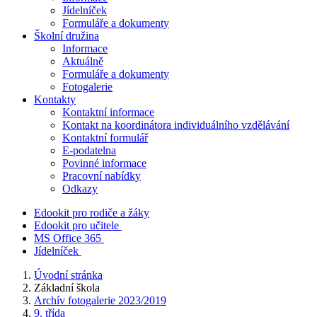
Jídelníček
Formuláře a dokumenty
Školní družina
Informace
Aktuálně
Formuláře a dokumenty
Fotogalerie
Kontakty
Kontaktní informace
Kontakt na koordinátora individuálního vzdělávání
Kontaktní formulář
E-podatelna
Povinné informace
Pracovní nabídky
Odkazy
Edookit pro rodiče a žáky
Edookit pro učitele
MS Office 365
Jídelníček
Úvodní stránka
Základní škola
Archív fotogalerie 2023/2019
9. třída