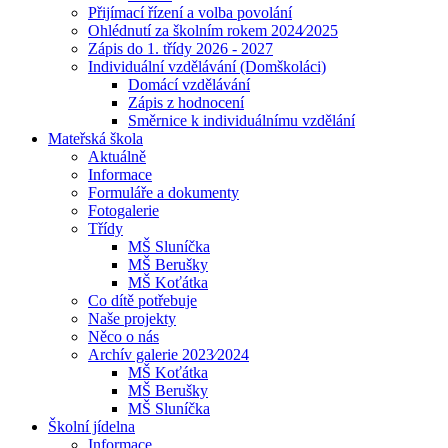
Přijímací řízení a volba povolání
Ohlédnutí za školním rokem 2024⁄2025
Zápis do 1. třídy 2026 - 2027
Individuální vzdělávání (Domškoláci)
Domácí vzdělávání
Zápis z hodnocení
Směrnice k individuálnímu vzdělání
Mateřská škola
Aktuálně
Informace
Formuláře a dokumenty
Fotogalerie
Třídy
MŠ Sluníčka
MŠ Berušky
MŠ Koťátka
Co dítě potřebuje
Naše projekty
Něco o nás
Archív galerie 2023⁄2024
MŠ Koťátka
MŠ Berušky
MŠ Sluníčka
Školní jídelna
Informace