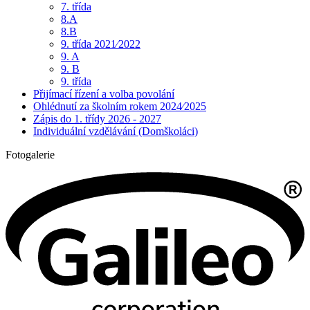
7. třída
8.A
8.B
9. třída 2021⁄2022
9. A
9. B
9. třída
Přijímací řízení a volba povolání
Ohlédnutí za školním rokem 2024⁄2025
Zápis do 1. třídy 2026 - 2027
Individuální vzdělávání (Domškoláci)
Fotogalerie