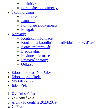
Jídelníček
Formuláře a dokumenty
Školní družina
Informace
Aktuálně
Formuláře a dokumenty
Fotogalerie
Kontakty
Kontaktní informace
Kontakt na koordinátora individuálního vzdělávání
Kontaktní formulář
E-podatelna
Povinné informace
Pracovní nabídky
Odkazy
Edookit pro rodiče a žáky
Edookit pro učitele
MS Office 365
Jídelníček
Úvodní stránka
Základní škola
Archív fotogalerie 2023/2019
7. třída