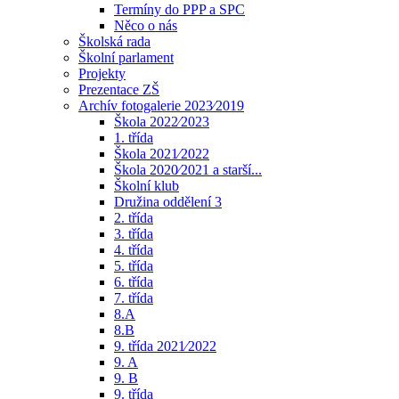
Termíny do PPP a SPC
Něco o nás
Školská rada
Školní parlament
Projekty
Prezentace ZŠ
Archív fotogalerie 2023⁄2019
Škola 2022⁄2023
1. třída
Škola 2021⁄2022
Škola 2020⁄2021 a starší...
Školní klub
Družina oddělení 3
2. třída
3. třída
4. třída
5. třída
6. třída
7. třída
8.A
8.B
9. třída 2021⁄2022
9. A
9. B
9. třída