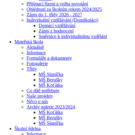
Přijímací řízení a volba povolání
Ohlédnutí za školním rokem 2024⁄2025
Zápis do 1. třídy 2026 - 2027
Individuální vzdělávání (Domškoláci)
Domácí vzdělávání
Zápis z hodnocení
Směrnice k individuálnímu vzdělání
Mateřská škola
Aktuálně
Informace
Formuláře a dokumenty
Fotogalerie
Třídy
MŠ Sluníčka
MŠ Berušky
MŠ Koťátka
Co dítě potřebuje
Naše projekty
Něco o nás
Archív galerie 2023⁄2024
MŠ Koťátka
MŠ Berušky
MŠ Sluníčka
Školní jídelna
Informace