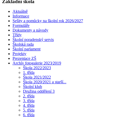
Základní škola
Aktuálně
Informace
Sešity a pomůcky na školní rok 2026/2027
Formuláře
Dokumenty a návody
Třídy
Školní poradenský servis
Školská rada
Školní parlament
Projekty
Prezentace ZŠ
Archív fotogalerie 2023⁄2019
Škola 2022⁄2023
1. třída
Škola 2021⁄2022
Škola 2020⁄2021 a starší...
Školní klub
Družina oddělení 3
2. třída
3. třída
4. třída
5. třída
6. třída