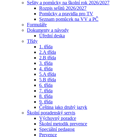
Sešity a pomůcky na školní rok 2026/2027
Rozpis sešitů 2026/2027
Pomůcky a pravidla pro TV
Seznam pomůcek na VV a PČ
Formuláře
Dokumenty a návody
Úřední deska
Třídy
1. třída
2.A třída
2.B třída
3. třída
4. třída
5.A třída
5.B třída
6. třída
7. třída
8. třída
9. třída
Čeština jako druhý jazyk
Školní poradenský servis
Výchovný poradce
Školní metodik prevence
Speciální pedagog
Prevence