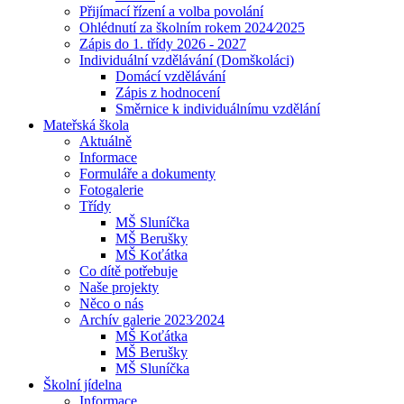
Přijímací řízení a volba povolání
Ohlédnutí za školním rokem 2024⁄2025
Zápis do 1. třídy 2026 - 2027
Individuální vzdělávání (Domškoláci)
Domácí vzdělávání
Zápis z hodnocení
Směrnice k individuálnímu vzdělání
Mateřská škola
Aktuálně
Informace
Formuláře a dokumenty
Fotogalerie
Třídy
MŠ Sluníčka
MŠ Berušky
MŠ Koťátka
Co dítě potřebuje
Naše projekty
Něco o nás
Archív galerie 2023⁄2024
MŠ Koťátka
MŠ Berušky
MŠ Sluníčka
Školní jídelna
Informace