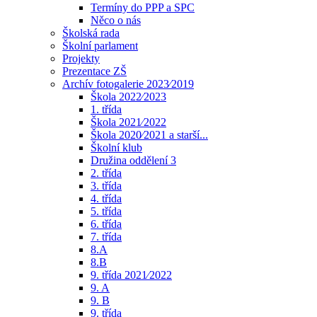
Termíny do PPP a SPC
Něco o nás
Školská rada
Školní parlament
Projekty
Prezentace ZŠ
Archív fotogalerie 2023⁄2019
Škola 2022⁄2023
1. třída
Škola 2021⁄2022
Škola 2020⁄2021 a starší...
Školní klub
Družina oddělení 3
2. třída
3. třída
4. třída
5. třída
6. třída
7. třída
8.A
8.B
9. třída 2021⁄2022
9. A
9. B
9. třída