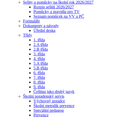
Sešity a pomůcky na školní rok 2026/2027
Rozpis sešitů 2026/2027
Pomůcky a pravidla pro TV
Seznam pomůcek na VV a PČ
Formuláře
Dokumenty a návody
Úřední deska
Třídy
1. třída
2.A třída
2.B třída
3. třída
4. třída
5.A třída
5.B třída
6. třída
7. třída
8. třída
9. třída
Čeština jako druhý jazyk
Školní poradenský servis
Výchovný poradce
Školní metodik prevence
Speciální pedagog
Prevence