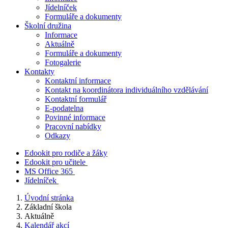
Jídelníček
Formuláře a dokumenty
Školní družina
Informace
Aktuálně
Formuláře a dokumenty
Fotogalerie
Kontakty
Kontaktní informace
Kontakt na koordinátora individuálního vzdělávání
Kontaktní formulář
E-podatelna
Povinné informace
Pracovní nabídky
Odkazy
Edookit pro rodiče a žáky
Edookit pro učitele
MS Office 365
Jídelníček
Úvodní stránka
Základní škola
Aktuálně
Kalendář akcí