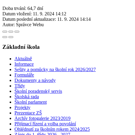
Doba trvání: 64,7 dní
Datum vložení:
11. 9. 2024 14:12
Datum poslední aktualizace:
11. 9. 2024 14:14
Autor:
Správce Webu
Základní škola
Aktuálně
Informace
Sešity a pomůcky na školní rok 2026/2027
Formuláře
Dokumenty a návody
Třídy
Školní poradenský servis
Školská rada
Školní parlament
Projekty
Prezentace ZŠ
Archív fotogalerie 2023⁄2019
Přijímací řízení a volba povolání
Ohlédnutí za školním rokem 2024⁄2025
Zápis do 1. třídy 2026 - 2027