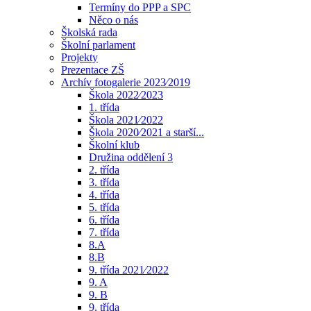
Termíny do PPP a SPC
Něco o nás
Školská rada
Školní parlament
Projekty
Prezentace ZŠ
Archív fotogalerie 2023⁄2019
Škola 2022⁄2023
1. třída
Škola 2021⁄2022
Škola 2020⁄2021 a starší...
Školní klub
Družina oddělení 3
2. třída
3. třída
4. třída
5. třída
6. třída
7. třída
8.A
8.B
9. třída 2021⁄2022
9. A
9. B
9. třída