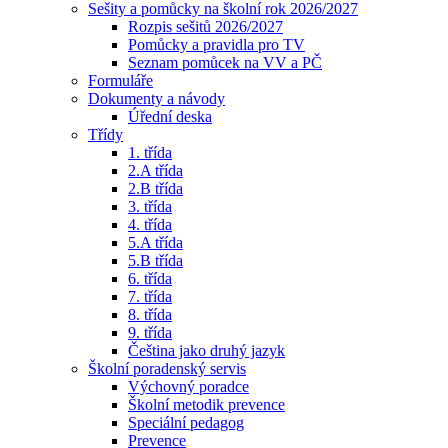
Sešity a pomůcky na školní rok 2026/2027
Rozpis sešitů 2026/2027
Pomůcky a pravidla pro TV
Seznam pomůcek na VV a PČ
Formuláře
Dokumenty a návody
Úřední deska
Třídy
1. třída
2.A třída
2.B třída
3. třída
4. třída
5.A třída
5.B třída
6. třída
7. třída
8. třída
9. třída
Čeština jako druhý jazyk
Školní poradenský servis
Výchovný poradce
Školní metodik prevence
Speciální pedagog
Prevence