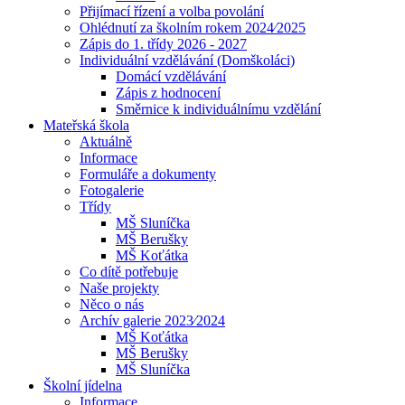
Přijímací řízení a volba povolání
Ohlédnutí za školním rokem 2024⁄2025
Zápis do 1. třídy 2026 - 2027
Individuální vzdělávání (Domškoláci)
Domácí vzdělávání
Zápis z hodnocení
Směrnice k individuálnímu vzdělání
Mateřská škola
Aktuálně
Informace
Formuláře a dokumenty
Fotogalerie
Třídy
MŠ Sluníčka
MŠ Berušky
MŠ Koťátka
Co dítě potřebuje
Naše projekty
Něco o nás
Archív galerie 2023⁄2024
MŠ Koťátka
MŠ Berušky
MŠ Sluníčka
Školní jídelna
Informace