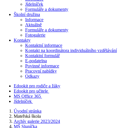
Jídelníček
Formuláře a dokumenty
Školní družina
Informace
Aktuálně
Formuláře a dokumenty
Fotogalerie
Kontakty
Kontaktní informace
Kontakt na koordinátora individuálního vzdělávání
Kontaktní formulář
E-podatelna
Povinné informace
Pracovní nabídky
Odkazy
Edookit pro rodiče a žáky
Edookit pro učitele
MS Office 365
Jídelníček
Úvodní stránka
Mateřská škola
Archív galerie 2023/2024
MŠ Sluníčka