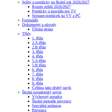
Sešity a pomůcky na školní rok 2026/2027
Rozpis sešitů 2026/2027
Pomůcky a pravidla pro TV
Seznam pomůcek na VV a PČ
Formuláře
Dokumenty a návody
Úřední deska
Třídy
1. třída
2.A třída
2.B třída
3. třída
4. třída
5.A třída
5.B třída
6. třída
7. třída
8. třída
9. třída
Čeština jako druhý jazyk
Školní poradenský servis
Výchovný poradce
Školní metodik prevence
Speciální pedagog
Prevence