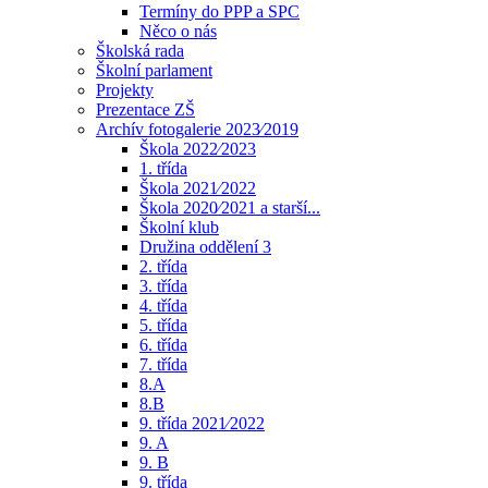
Termíny do PPP a SPC
Něco o nás
Školská rada
Školní parlament
Projekty
Prezentace ZŠ
Archív fotogalerie 2023⁄2019
Škola 2022⁄2023
1. třída
Škola 2021⁄2022
Škola 2020⁄2021 a starší...
Školní klub
Družina oddělení 3
2. třída
3. třída
4. třída
5. třída
6. třída
7. třída
8.A
8.B
9. třída 2021⁄2022
9. A
9. B
9. třída