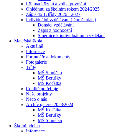
Přijímací řízení a volba povolání
Ohlédnutí za školním rokem 2024⁄2025
Zápis do 1. třídy 2026 - 2027
Individuální vzdělávání (Domškoláci)
Domácí vzdělávání
Zápis z hodnocení
Směrnice k individuálnímu vzdělání
Mateřská škola
Aktuálně
Informace
Formuláře a dokumenty
Fotogalerie
Třídy
MŠ Sluníčka
MŠ Berušky
MŠ Koťátka
Co dítě potřebuje
Naše projekty
Něco o nás
Archív galerie 2023⁄2024
MŠ Koťátka
MŠ Berušky
MŠ Sluníčka
Školní jídelna
Informace