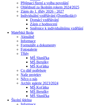
Přijímací řízení a volba povolání
Ohlédnutí za školním rokem 2024⁄2025
Zápis do 1. třídy 2026 - 2027
Individuální vzdělávání (Domškoláci)
Domácí vzdělávání
Zápis z hodnocení
Směrnice k individuálnímu vzdělání
Mateřská škola
Aktuálně
Informace
Formuláře a dokumenty
Fotogalerie
Třídy
MŠ Sluníčka
MŠ Berušky
MŠ Koťátka
Co dítě potřebuje
Naše projekty
Něco o nás
Archív galerie 2023⁄2024
MŠ Koťátka
MŠ Berušky
MŠ Sluníčka
Školní jídelna
Informace