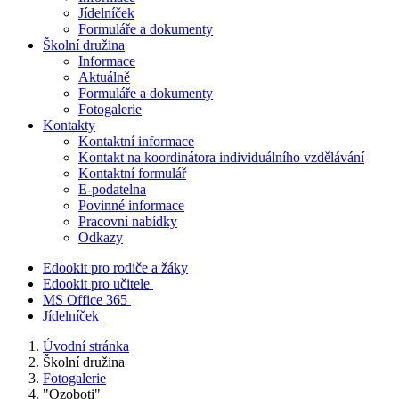
Jídelníček
Formuláře a dokumenty
Školní družina
Informace
Aktuálně
Formuláře a dokumenty
Fotogalerie
Kontakty
Kontaktní informace
Kontakt na koordinátora individuálního vzdělávání
Kontaktní formulář
E-podatelna
Povinné informace
Pracovní nabídky
Odkazy
Edookit pro rodiče a žáky
Edookit pro učitele
MS Office 365
Jídelníček
Úvodní stránka
Školní družina
Fotogalerie
"Ozoboti"