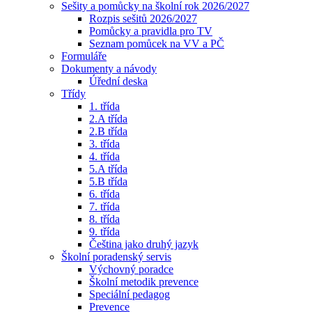
Sešity a pomůcky na školní rok 2026/2027
Rozpis sešitů 2026/2027
Pomůcky a pravidla pro TV
Seznam pomůcek na VV a PČ
Formuláře
Dokumenty a návody
Úřední deska
Třídy
1. třída
2.A třída
2.B třída
3. třída
4. třída
5.A třída
5.B třída
6. třída
7. třída
8. třída
9. třída
Čeština jako druhý jazyk
Školní poradenský servis
Výchovný poradce
Školní metodik prevence
Speciální pedagog
Prevence