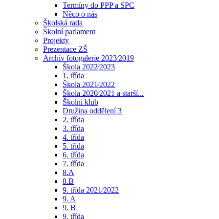
Termíny do PPP a SPC
Něco o nás
Školská rada
Školní parlament
Projekty
Prezentace ZŠ
Archív fotogalerie 2023⁄2019
Škola 2022⁄2023
1. třída
Škola 2021⁄2022
Škola 2020⁄2021 a starší...
Školní klub
Družina oddělení 3
2. třída
3. třída
4. třída
5. třída
6. třída
7. třída
8.A
8.B
9. třída 2021⁄2022
9. A
9. B
9. třída