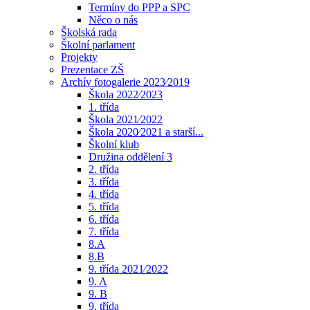
Termíny do PPP a SPC
Něco o nás
Školská rada
Školní parlament
Projekty
Prezentace ZŠ
Archív fotogalerie 2023⁄2019
Škola 2022⁄2023
1. třída
Škola 2021⁄2022
Škola 2020⁄2021 a starší...
Školní klub
Družina oddělení 3
2. třída
3. třída
4. třída
5. třída
6. třída
7. třída
8.A
8.B
9. třída 2021⁄2022
9. A
9. B
9. třída