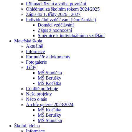
Přijímací řízení a volba povolání
Ohlédnutí za školním rokem 2024⁄2025
Zápis do 1. třídy 2026 - 2027
Individuální vzdělávání (Domškoláci)
Domácí vzdělávání
Zápis z hodnocení
Směrnice k individuálnímu vzdělání
Mateřská škola
Aktuálně
Informace
Formuláře a dokumenty
Fotogalerie
Třídy
MŠ Sluníčka
MŠ Berušky
MŠ Koťátka
Co dítě potřebuje
Naše projekty
Něco o nás
Archív galerie 2023⁄2024
MŠ Koťátka
MŠ Berušky
MŠ Sluníčka
Školní jídelna
Informace