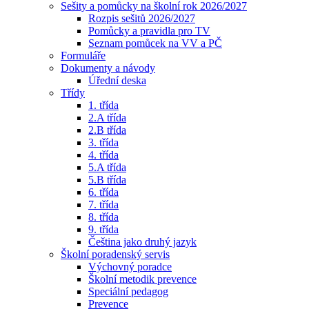
Sešity a pomůcky na školní rok 2026/2027
Rozpis sešitů 2026/2027
Pomůcky a pravidla pro TV
Seznam pomůcek na VV a PČ
Formuláře
Dokumenty a návody
Úřední deska
Třídy
1. třída
2.A třída
2.B třída
3. třída
4. třída
5.A třída
5.B třída
6. třída
7. třída
8. třída
9. třída
Čeština jako druhý jazyk
Školní poradenský servis
Výchovný poradce
Školní metodik prevence
Speciální pedagog
Prevence