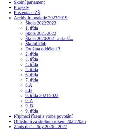
Školní parlament
Projekty
Prezentace ZŠ
Archív fotogalerie 2023⁄2019
Škola 2022⁄2023
1. třída
Škola 2021⁄2022
Škola 2020⁄2021 a starší...
Školní klub
Družina oddělení 3
2. třída
3. třída
4. třída
5. třída
6. třída
7. třída
8.A
8.B
9. třída 2021⁄2022
9. A
9. B
9. třída
Přijímací řízení a volba povolání
Ohlédnutí za školním rokem 2024⁄2025
Zápis do 1. třídy 2026 - 2027